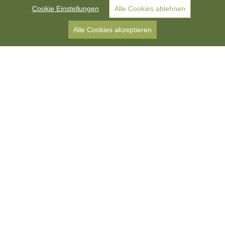
Cookie Einstellungen
Alle Cookies ablehnen
Alle Cookies akzeptieren
Urlaub auf dem
Bauernhof in Barbian,
Südtirol
Ankommen. Durchatmen. Zuhause sein.
Willkommen am Gasslitterhof – Ihrem Urlaub auf dem
Bauernhof in Barbian im Eisacktal. In sonniger, ruhiger