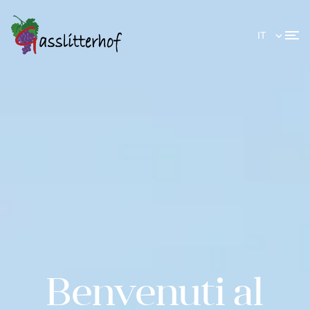
IT
Benvenuti
al