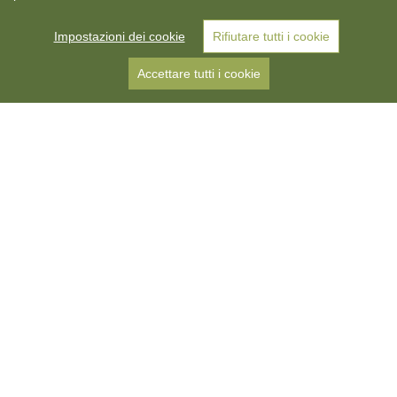
Luglio 2026
Impostazioni dei cookie
Rifiutare tutti i cookie
Accettare tutti i cookie
Vacanza in agriturismo a
Barbiano, Alto Adige
Arrivare. Respirare. Sentirsi a casa.
Benvenuti al Gasslitterhof - la vostra vacanza in
agriturismo a Barbiano, in Valle Isarco. In posizione
panoramica, soleggiata e tranquilla, il nostro maso e