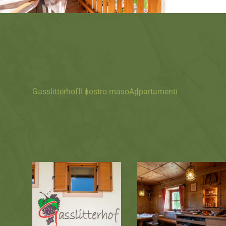
Gasslitterhof
Il nostro maso
Appartamenti