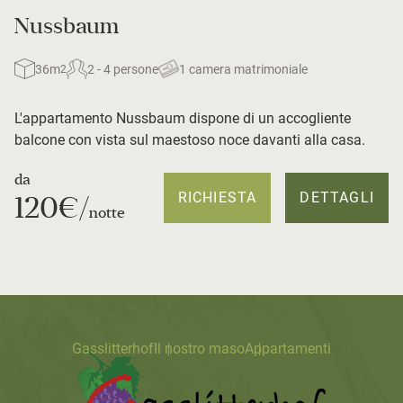
Nussbaum
36m
2 - 4 persone
1 camera matrimoniale
2
L'appartamento Nussbaum dispone di un accogliente
balcone con vista sul maestoso noce davanti alla casa.
da
RICHIESTA
DETTAGLI
120€/
notte
Gasslitterhof
Il nostro maso
Appartamenti