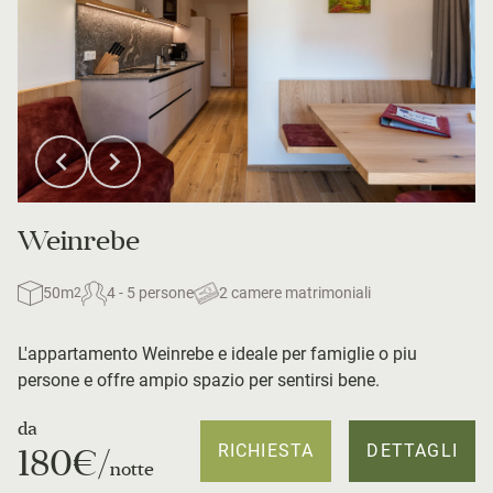
Weinrebe
50m
4 - 5 persone
2 camere matrimoniali
2
L'appartamento Weinrebe e ideale per famiglie o piu
persone e offre ampio spazio per sentirsi bene.
da
RICHIESTA
DETTAGLI
180€/
notte