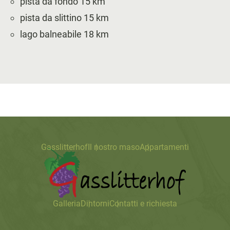
pista da fondo 15 km
pista da slittino 15 km
lago balneabile 18 km
Gasslitterhof
Il nostro maso
Appartamenti
Galleria
Dintorni
Contatti e richiesta